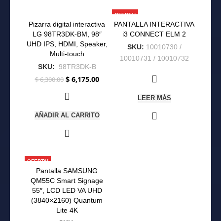
-2%
OFERTA!
Pizarra digital interactiva
PANTALLA INTERACTIVA
OFERTA!
LG 98TR3DK-BM, 98″
i3 CONNECT ELM 2
UHD IPS, HDMI, Speaker,
SKU:
10010730 /
Multi-touch
10010731 / 10010732
SKU:
98TR3DK-B
$
6,175.00
$
6,300.00
El
El
precio
precio
original
actual
LEER MÁS
era:
es:
$ 6,300.00.
$ 6,175.00.
AÑADIR AL CARRITO
OFERTA!
Pantalla SAMSUNG
QM55C Smart Signage
55″, LCD LED VA UHD
(3840×2160) Quantum
Lite 4K