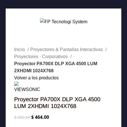
0
-16%
Inicio
Proyectores & Pantallas Interactivas
Proyectores - Corporativos
Proyector PA700X DLP XGA 4500 LUM
2XHDMI 1024X768
Volver a los productos
Proyector PA700X DLP XGA 4500
LUM 2XHDMI 1024X768
$
464.00
$
550.00
El
El
precio
precio