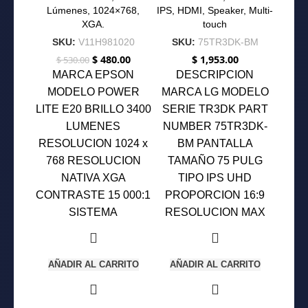
Lúmenes, 1024×768,
IPS, HDMI, Speaker, Multi-
XGA.
touch
SKU:
V11H981020
SKU:
75TR3DK-BM
$
480.00
$
1,953.00
$
530.00
El
El
precio
precio
MARCA EPSON
DESCRIPCION
original
actual
MODELO POWER
MARCA LG MODELO
era:
es:
LITE E20 BRILLO 3400
$ 530.00.
$ 480.00.
SERIE TR3DK PART
LUMENES
NUMBER 75TR3DK-
RESOLUCION 1024 x
BM PANTALLA
768 RESOLUCION
TAMAÑO 75 PULG
NATIVA XGA
TIPO IPS UHD
CONTRASTE 15 000:1
PROPORCION 16:9
SISTEMA
RESOLUCION MAX
AÑADIR AL CARRITO
AÑADIR AL CARRITO