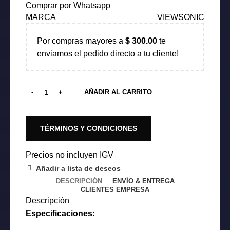
Comprar por Whatsapp
original
actual
MARCA
VIEWSONIC
era:
es:
$ 550.00.
$ 464.00.
Por compras mayores a
$
300.00
te
enviamos el pedido directo a tu cliente!
AÑADIR AL CARRITO
TÉRMINOS Y CONDICIONES
Precios no incluyen IGV
Añadir a lista de deseos
DESCRIPCIÓN
ENVÍO & ENTREGA
CLIENTES EMPRESA
Descripción
Especificaciones: