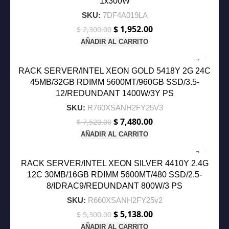
1x300W
SKU:
7DF4A019LA
$
1,952.00
El
El
$
2,300.00
precio
precio
AÑADIR AL CARRITO
original
actual
-1%
era:
es:
$ 2,300.00.
$ 1,952.00.
RACK SERVER/INTEL XEON GOLD 5418Y 2G 24C
45MB/32GB RDIMM 5600MT/960GB SSD/3.5-
12/REDUNDANT 1400W/3Y PS
SKU:
R760XSANH2FY25V3
$
7,480.00
El
El
$
7,520.00
precio
precio
AÑADIR AL CARRITO
original
actual
-3%
era:
es:
$ 7,520.00.
$ 7,480.00.
RACK SERVER/INTEL XEON SILVER 4410Y 2.4G
12C 30MB/16GB RDIMM 5600MT/480 SSD/2.5-
8/IDRAC9/REDUNDANT 800W/3 PS
SKU:
R660XSANH2FY25v2
$
5,138.00
El
El
$
5,300.00
precio
precio
AÑADIR AL CARRITO