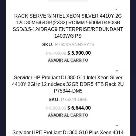
original
actual
-3%
era:
es:
$ 5,300.00.
$ 5,138.00.
RACK SERVER/INTEL XEON SILVER 4410Y 2G
12C 30MB/64GB(2X32) RDIMM 5600MT/480GB
SSD/3.5-12/IDRAC9 ENTERPRISE/REDUNDANT
1400W/3 PS
SKU:
R760XSANH2FY25
$
5,900.00
El
El
$
6,100.00
precio
precio
AÑADIR AL CARRITO
original
actual
-2%
era:
es:
$ 6,100.00.
$ 5,900.00.
Servidor HP ProLiant DL380 G11 Intel Xeon Silver
4410Y 2GHz 12 núcleos 32GB DDR5 4TB Rack 2U
P75344-DM5
SKU:
P75344-DM5
$
6,644.00
El
El
$
6,800.00
precio
precio
AÑADIR AL CARRITO
original
actual
-4%
era:
es:
$ 6,800.00.
$ 6,644.00.
Servidor HPE ProLiant DL360 G10 Plus Xeon 4314