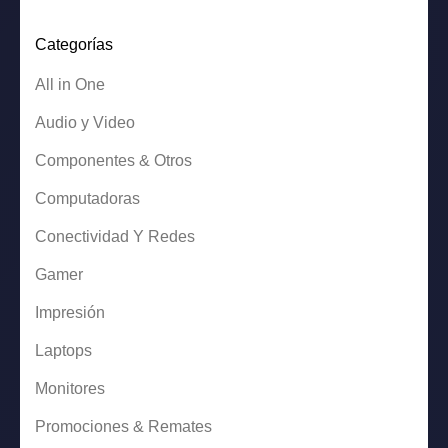
era:
es:
$ 5,750.00.
$ 5,636.00.
Categorías
All in One
Audio y Video
Componentes & Otros
Computadoras
Conectividad Y Redes
Gamer
Impresión
Laptops
Monitores
Promociones & Remates