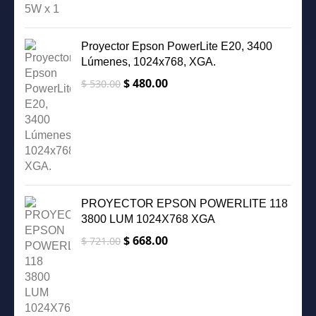
Proyector Epson PowerLite E20, 3400
Lúmenes, 1024x768, XGA.
$
480.00
El
El
$
530.00
precio
precio
original
actual
era:
es:
$ 530.00.
$ 480.00.
PROYECTOR EPSON POWERLITE 118
3800 LUM 1024X768 XGA
$
668.00
El
El
$
721.00
precio
precio
original
actual
era:
es:
$ 721.00.
$ 668.00.