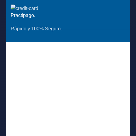
Práctipago.
Rápido y 100% Seguro.
UBICANOS
Jr. Huaraz 1841 Breña
Ventas web: +51 908 856 286
Ventas: +51 970 614 881
E-mail: ventasweb@fptecnologi.com
ENLACES ÚTILES
Política de privacidad