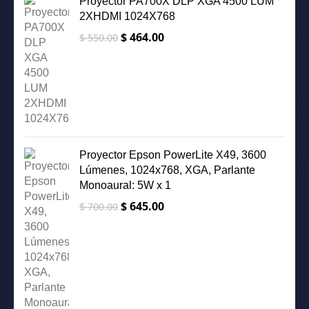
Proyector PA700X DLP XGA 4500 LUM
2XHDMI 1024X768
$
464.00
El
El
$
550.00
precio
precio
original
actual
era:
es:
$ 550.00.
$ 464.00.
Proyector Epson PowerLite X49, 3600
Lúmenes, 1024x768, XGA, Parlante
Monoaural: 5W x 1
$
645.00
El
El
$
700.00
precio
precio
original
actual
era:
es:
$ 700.00.
$ 645.00.