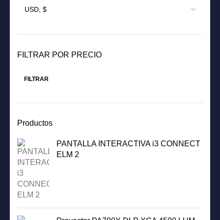
FILTRAR POR PRECIO
FILTRAR
Precio
Precio
mínimo
máximo
Productos
PANTALLA INTERACTIVA i3 CONNECT
ELM 2