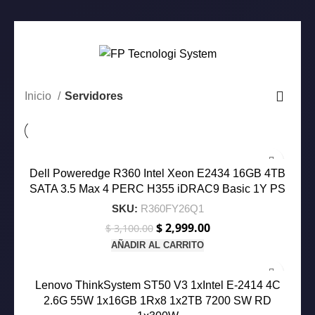
0
Inicio
Servidores
-3%
Dell Poweredge R360 Intel Xeon E2434 16GB 4TB
SATA 3.5 Max 4 PERC H355 iDRAC9 Basic 1Y PS
SKU:
R360FY26Q1
$
2,999.00
El
El
$
3,100.00
precio
precio
AÑADIR AL CARRITO
original
actual
-15%
era:
es:
$ 3,100.00.
$ 2,999.00.
Lenovo ThinkSystem ST50 V3 1xIntel E-2414 4C
2.6G 55W 1x16GB 1Rx8 1x2TB 7200 SW RD