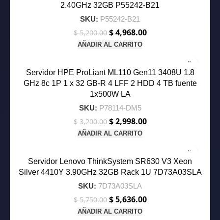
2.40GHz 32GB P55242-B21
SKU:
P55242-B21
$
4,968.00
El
El
$
5,200.00
precio
precio
AÑADIR AL CARRITO
original
actual
-6%
era:
es:
$ 5,200.00.
$ 4,968.00.
Servidor HPE ProLiant ML110 Gen11 3408U 1.8
GHz 8c 1P 1 x 32 GB‑R 4 LFF 2 HDD 4 TB fuente
1x500W LA
SKU:
P78114-DM5
$
2,998.00
El
El
$
3,200.00
precio
precio
AÑADIR AL CARRITO
original
actual
-2%
era:
es:
$ 3,200.00.
$ 2,998.00.
Servidor Lenovo ThinkSystem SR630 V3 Xeon
Silver 4410Y 3.90GHz 32GB Rack 1U 7D73A03SLA
SKU:
7D73A03SLA
$
5,636.00
El
El
$
5,750.00
precio
precio
AÑADIR AL CARRITO
original
actual