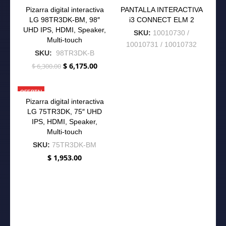
$ 2,200.00.
$ 2,130.0
era:
es:
Pizarra digital interactiva
PANTALLA INTERACTIVA
$ 700.00.
$ 645.00.
OFERTA!
LG 98TR3DK-BM, 98″
i3 CONNECT ELM 2
UHD IPS, HDMI, Speaker,
SKU:
10010730 /
Multi-touch
10010731 / 10010732
SKU:
98TR3DK-B
$
6,175.00
$
6,300.00
El
El
precio
precio
original
actual
OFERTA!
era:
es:
Pizarra digital interactiva
$ 6,300.00.
$ 6,175.00.
LG 75TR3DK, 75″ UHD
IPS, HDMI, Speaker,
Multi-touch
SKU:
75TR3DK-BM
$
1,953.00