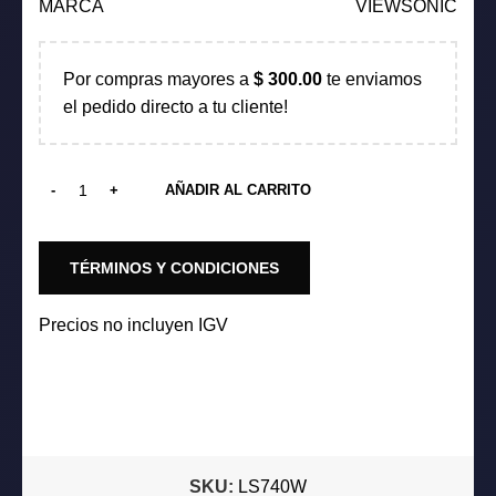
MARCA
VIEWSONIC
era:
es:
$ 1,100.00.
$ 998.00.
Por compras mayores a
$
300.00
te enviamos
el pedido directo a tu cliente!
AÑADIR AL CARRITO
TÉRMINOS Y CONDICIONES
Precios no incluyen IGV
SKU:
LS740W