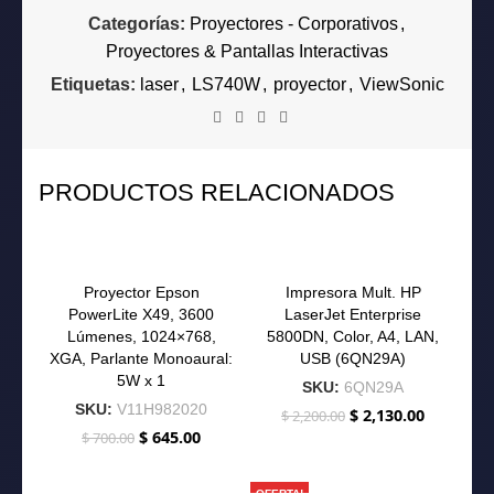
Categorías:
Proyectores - Corporativos
,
Proyectores & Pantallas Interactivas
Etiquetas:
laser
,
LS740W
,
proyector
,
ViewSonic
PRODUCTOS RELACIONADOS
-8%
-3%
Proyector Epson
Impresora Mult. HP
NUEVO
PowerLite X49, 3600
LaserJet Enterprise
Lúmenes, 1024×768,
5800DN, Color, A4, LAN,
XGA, Parlante Monoaural:
USB (6QN29A)
5W x 1
SKU:
6QN29A
SKU:
V11H982020
$
2,130.00
$
2,200.00
El
El
precio
precio
$
645.00
$
700.00
El
El
original
actual
precio
precio
era:
es:
original
actual
-2%
OFERTA!