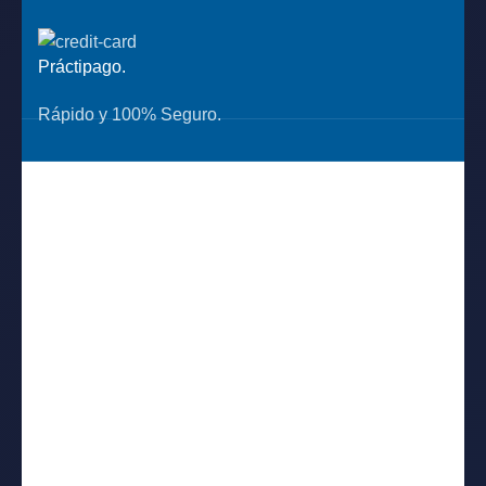
Práctipago.
Rápido y 100% Seguro.
UBICANOS
Jr. Huaraz 1841 Breña
Ventas web: +51 908 856 286
Ventas: +51 970 614 881
E-mail: ventasweb@fptecnologi.com
ENLACES ÚTILES
Política de privacidad