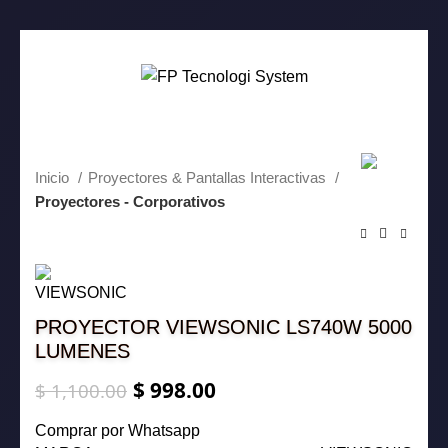
0
-9%
Inicio
Proyectores & Pantallas Interactivas
Proyectores - Corporativos
PROYECTOR VIEWSONIC LS740W 5000
LUMENES
$
998.00
El
El
$
1,100.00
precio
precio
Comprar por Whatsapp
original
actual